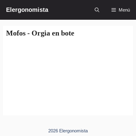
Saltar
Elergonomista
Menú
al
contenido
Mofos - Orgia en bote
2026 Elergonomista