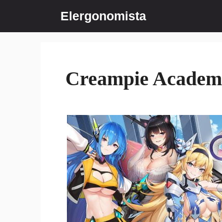
Saltar
Elergonomista
al
contenido
Creampie Academ