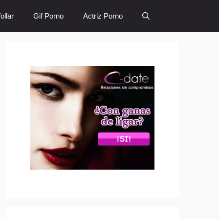
ollar
Gif Porno
Actriz Porno