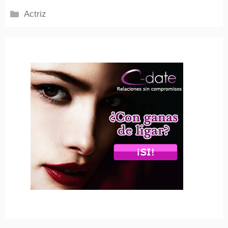
Categorías
Actriz