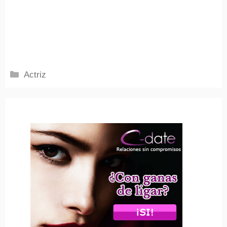
Categorías
Actriz