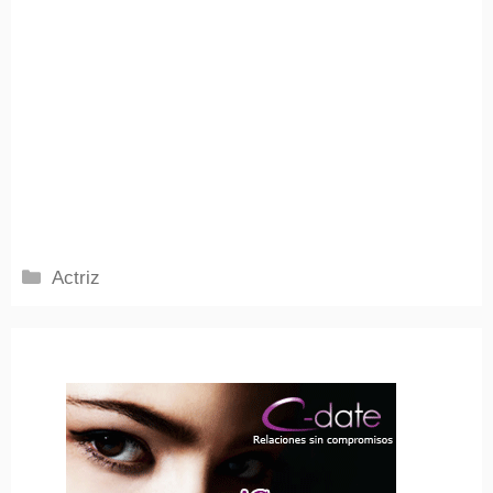
Categorías
Actriz