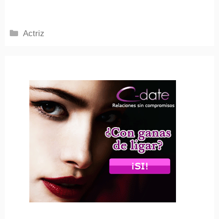
Categorías
Actriz