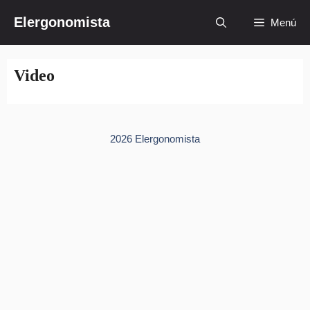
Saltar
Elergonomista
Menú
al
contenido
Video
2026 Elergonomista